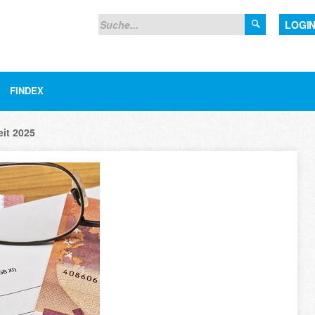
LOGI
FINDEX
eit 2025