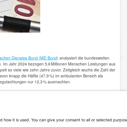
ischen Dienstes Bund (MD Bund)
analysiert die bundesweiten
. Im Jahr 2024 bezogen 5,6 Millionen Menschen Leistungen aus
elt so viele wie zehn Jahre zuvor. Zeitgleich wuchs die Zahl der
avon knapp die Hälfte (47,9 %) im ambulanten Bereich als
tbegutachtungen nur 12,3 % ausmachten.
 B. Mobilität, kognitive und kommunikative Fähigkeiten,
stufungsanträgen vor allem erhebliche und schwere
n 82,7 % der Erstantrags-Gutachten mindestens eine
on (62 %) sowie Heilmittel wie Physiotherapie oder Ergotherapie.
d how it is used. You can give your consent to all or selected purpos
n in einem von fünf Gutachten ausgesprochen.