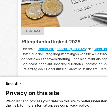
21.06.2025
Pflegebedürftigkeit 2025
Der erste „
Report Pflegebedürftigkeit 2025
“ des
Medizin
Daten aus den Pflegebegutachtungen von 2014 bis 2024
der sozialen Pflegeversicherung – das sind mehr als dopp
Begutachtungen auf über drei Millionen Gutachten an, d
Erstantrag oder Höherstufung, während stationäre Ers
Sechs Module der Begutachtung
English
Der Report beschreibt sechs Module der Begutachtung (z.
selbständige Lebensführung) und zeigt, dass bei Höher
Privacy on this site
Beeinträchtigungen vorliegen. Bei Erwachsenen erhielte
Empfehlung – am häufigsten für geriatrische Rehabilitati
We collect and process your data on this site to better understan
Präventive Empfehlungen (z. B. Sturzprophylaxe) wurde
them all. For more information, see our privacy policy.