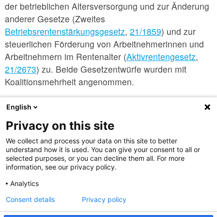
der betrieblichen Altersversorgung und zur Änderung
anderer Gesetze (Zweites
Betriebsrentenstärkungsgesetz
,
21/1859
) und zur
steuerlichen Förderung von Arbeitnehmerinnen und
Arbeitnehmern im Rentenalter (
Aktivrentengesetz
,
21/2673
) zu. Beide Gesetzentwürfe wurden mit
Koalitionsmehrheit angenommen.
Quellen:
Bundestag
, FOKUS-Sozialrecht
English
Privacy on this site
Abbildung: pixabay.com old-people-1555705_1920.jpg
We collect and process your data on this site to better
understand how it is used. You can give your consent to all or
selected purposes, or you can decline them all. For more
information, see our privacy policy.
nach oben
Analytics
Consent details
Privacy policy