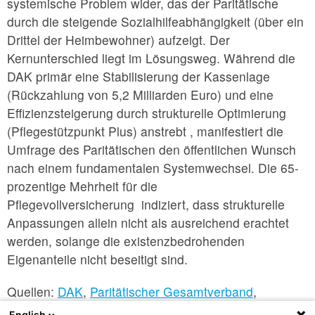
systemische Problem wider, das der Paritätische
durch die steigende Sozialhilfeabhängigkeit (über ein
Drittel der Heimbewohner) aufzeigt. Der
Kernunterschied liegt im Lösungsweg. Während die
DAK primär eine Stabilisierung der Kassenlage
(Rückzahlung von 5,2 Milliarden Euro) und eine
Effizienzsteigerung durch strukturelle Optimierung
(Pflegestützpunkt Plus) anstrebt , manifestiert die
Umfrage des Paritätischen den öffentlichen Wunsch
nach einem fundamentalen Systemwechsel. Die 65-
prozentige Mehrheit für die
Pflegevollversicherung indiziert, dass strukturelle
Anpassungen allein nicht als ausreichend erachtet
werden, solange die existenzbedrohenden
Eigenanteile nicht beseitigt sind.
Quellen:
DAK
,
Paritätischer Gesamtverband
,
Tagesspiegel-Background
English